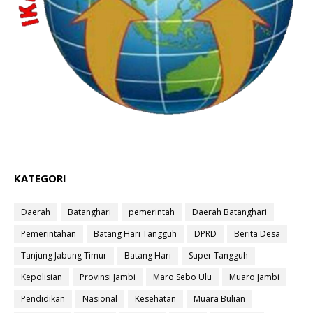
KATEGORI
Daerah
Batanghari
pemerintah
Daerah Batanghari
Pemerintahan
Batang Hari Tangguh
DPRD
Berita Desa
Tanjung Jabung Timur
Batang Hari
Super Tangguh
Kepolisian
Provinsi Jambi
Maro Sebo Ulu
Muaro Jambi
Pendidikan
Nasional
Kesehatan
Muara Bulian