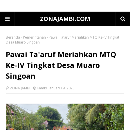
ZONAJAMBI.COM
Beranda
Pemerintahan
Pawai Ta'aruf Meriahkan MTQ Ke-IV Tingkat
Desa Muaro Singoan
Pawai Ta'aruf Meriahkan MTQ
Ke-IV Tingkat Desa Muaro
Singoan
ZONA JAMBI
Kamis, Januari 19, 2023