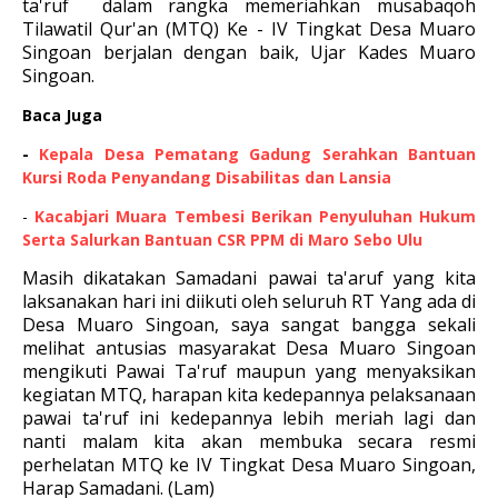
ta'ruf dalam rangka memeriahkan musabaqoh
Tilawatil Qur'an (MTQ) Ke - IV Tingkat Desa Muaro
Singoan berjalan dengan baik, Ujar Kades Muaro
Singoan.
Baca Juga
-
Kepala Desa Pematang Gadung Serahkan Bantuan
Kursi Roda Penyandang Disabilitas dan Lansia
-
Kacabjari Muara Tembesi Berikan Penyuluhan Hukum
Serta Salurkan Bantuan CSR PPM di Maro Sebo Ulu
Masih dikatakan Samadani pawai ta'aruf yang kita
laksanakan hari ini diikuti oleh seluruh RT Yang ada di
Desa Muaro Singoan, saya sangat bangga sekali
melihat antusias masyarakat Desa Muaro Singoan
mengikuti Pawai Ta'ruf maupun yang menyaksikan
kegiatan MTQ, harapan kita kedepannya pelaksanaan
pawai ta'ruf ini kedepannya lebih meriah lagi dan
nanti malam kita akan membuka secara resmi
perhelatan MTQ ke IV Tingkat Desa Muaro Singoan,
Harap Samadani. (Lam)