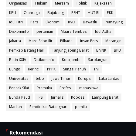
Organisasi
Hukum
Mersam
Politik
Kejaksaan
KPU
Olahraga
Bajubang
PSHT
HUT RI
PKK
Idul Fitri
Pers
Ekonomi
IWO
Bawaslu
Pemayung
Diskominfo
pertanian
Muara Tembesi
Idul Adha
Jakarta
Maro Sebo Ilir
Pilkada
Insan Pers
Merangin
Pemkab Batang Hari
Tanjung Jabung Barat
BNNK
BPD
Batin XXIV
Disikominfo
Kota Jambi
Sarolangun
Bungo
Kerinci
PPPK
Sungai Penuh
TNI
Universitas
tebo
Jawa Timur
Korupsi
Laka Lantas
Pencak Silat
Pramuka
Profesi
mahasiswa
Bunda Paud
IPSI
Jurnalis
Kopdes
Lampung Barat
Madiun
PendidikanBatanghari
pemilu
Rekomendasi