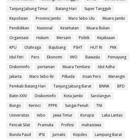
Tanjung Jabung Timur
Batang Hari
Super Tangguh
Kepolisian
Provinsi Jambi
Maro Sebo Ulu
Muaro Jambi
Pendidikan
Nasional
Kesehatan
Muara Bulian
Organisasi
Hukum
Mersam
Politik
Kejaksaan
KPU
Olahraga
Bajubang
PSHT
HUT RI
PKK
Idul Fitri
Pers
Ekonomi
IWO
Bawaslu
Pemayung
Diskominfo
pertanian
Muara Tembesi
Idul Adha
Jakarta
Maro Sebo Ilir
Pilkada
Insan Pers
Merangin
Pemkab Batang Hari
Tanjung Jabung Barat
BNNK
BPD
Batin XXIV
Disikominfo
Kota Jambi
Sarolangun
Bungo
Kerinci
PPPK
Sungai Penuh
TNI
Universitas
tebo
Jawa Timur
Korupsi
Laka Lantas
Pencak Silat
Pramuka
Profesi
mahasiswa
Bunda Paud
IPSI
Jurnalis
Kopdes
Lampung Barat