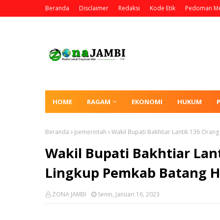
Beranda
Disclaimer
Redaksi
Kode Etik
Pedoman Me
HOME
RAGAM
EKONOMI
HUKUM
Beranda
pemerintah
Wakil Bupati Bakhtiar Lantik 136 Oran
Wakil Bupati Bakhtiar Lan
Lingkup Pemkab Batang H
ZONA JAMBI
Senin, Januari 16, 2023