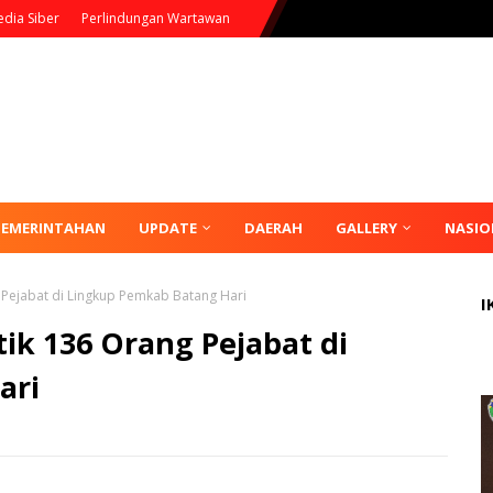
dia Siber
Perlindungan Wartawan
PEMERINTAHAN
UPDATE
DAERAH
GALLERY
NASIO
g Pejabat di Lingkup Pemkab Batang Hari
I
tik 136 Orang Pejabat di
ari