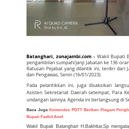
Batanghari, zonajambi.com -
Wakil Bupati 
pengambilan sumpah/janji Jabatan ke 136 oran
Ratusan Pejabat yang dilantik ini, terdiri dar
dan Pengawas, Senin (16/01/2023).
Pada pelantikkan ini, juga disaksikan lan
Asisten Sekretariat Daerah setempat, Para K
undangan lainnya. Agenda ini berlangsung di 
Baca Juga
Kemendes PDTT Berikan Piagam Pengha
Bupati Fadhil Arief
Wakil Bupati Batanghari H.Bakhtiar,Sp mengata