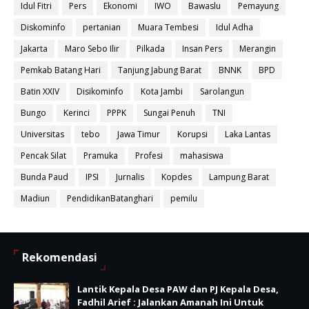
Idul Fitri
Pers
Ekonomi
IWO
Bawaslu
Pemayung
Diskominfo
pertanian
Muara Tembesi
Idul Adha
Jakarta
Maro Sebo Ilir
Pilkada
Insan Pers
Merangin
Pemkab Batang Hari
Tanjung Jabung Barat
BNNK
BPD
Batin XXIV
Disikominfo
Kota Jambi
Sarolangun
Bungo
Kerinci
PPPK
Sungai Penuh
TNI
Universitas
tebo
Jawa Timur
Korupsi
Laka Lantas
Pencak Silat
Pramuka
Profesi
mahasiswa
Bunda Paud
IPSI
Jurnalis
Kopdes
Lampung Barat
Madiun
PendidikanBatanghari
pemilu
Rekomendasi
Lantik Kepala Desa PAW dan PJ Kepala Desa,
Fadhil Arief : Jalankan Amanah Ini Untuk