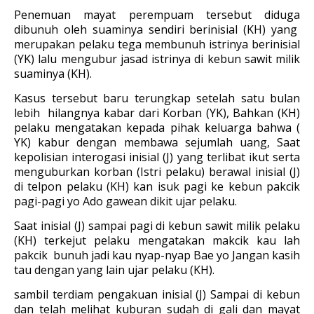
Penemuan mayat perempuam tersebut diduga
dibunuh oleh suaminya sendiri berinisial (KH) yang
merupakan pelaku tega membunuh istrinya berinisial
(YK) lalu mengubur jasad istrinya di kebun sawit milik
suaminya (KH).
Kasus tersebut baru terungkap setelah satu bulan
lebih hilangnya kabar dari Korban (YK), Bahkan (KH)
pelaku mengatakan kepada pihak keluarga bahwa (
YK) kabur dengan membawa sejumlah uang, Saat
kepolisian interogasi inisial (J) yang terlibat ikut serta
menguburkan korban (Istri pelaku) berawal inisial (J)
di telpon pelaku (KH) kan isuk pagi ke kebun pakcik
pagi-pagi yo Ado gawean dikit ujar pelaku.
Saat inisial (J) sampai pagi di kebun sawit milik pelaku
(KH) terkejut pelaku mengatakan makcik kau lah
pakcik bunuh jadi kau nyap-nyap Bae yo Jangan kasih
tau dengan yang lain ujar pelaku (KH).
sambil terdiam pengakuan inisial (J) Sampai di kebun
dan telah melihat kuburan sudah di gali dan mayat