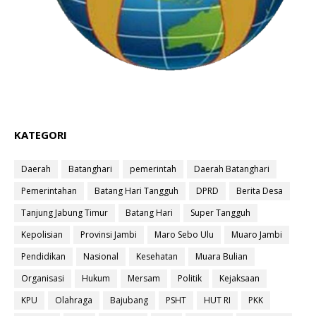
KATEGORI
Daerah
Batanghari
pemerintah
Daerah Batanghari
Pemerintahan
Batang Hari Tangguh
DPRD
Berita Desa
Tanjung Jabung Timur
Batang Hari
Super Tangguh
Kepolisian
Provinsi Jambi
Maro Sebo Ulu
Muaro Jambi
Pendidikan
Nasional
Kesehatan
Muara Bulian
Organisasi
Hukum
Mersam
Politik
Kejaksaan
KPU
Olahraga
Bajubang
PSHT
HUT RI
PKK