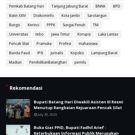
Pemkab Batang Hari
Tanjung Jabung Barat
BNNK
BPD
Batin XXIV
Disikominfo
Kota Jambi
Sarolangun
Bungo
Kerinci
PPPK
Sungai Penuh
TNI
Universitas
tebo
Jawa Timur
Korupsi
Laka Lantas
Pencak Silat
Pramuka
Profesi
mahasiswa
Bunda Paud
IPSI
Jurnalis
Kopdes
Lampung Barat
Madiun
PendidikanBatanghari
pemilu
Rekomendasi
Bupati Batang Hari Diwakili Asisten III Resmi
Menutup Rangkaian Kejuaraan Pencak Silat
July 30, 2026
Buka Giat PPID, Bupati Fadhil Arief :
Keterbukaan Informasi Publik Merupakan