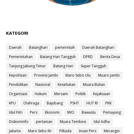
KATEGORI
Daerah
Batanghari
pemerintah
Daerah Batanghari
Pemerintahan
Batang Hari Tangguh
DPRD
Berita Desa
Tanjung Jabung Timur
Batang Hari
Super Tangguh
Kepolisian
Provinsi Jambi
Maro Sebo Ulu
Muaro Jambi
Pendidikan
Nasional
Kesehatan
Muara Bulian
Organisasi
Hukum
Mersam
Politik
Kejaksaan
KPU
Olahraga
Bajubang
PSHT
HUT RI
PKK
Idul Fitri
Pers
Ekonomi
IWO
Bawaslu
Pemayung
Diskominfo
pertanian
Muara Tembesi
Idul Adha
Jakarta
Maro Sebo Ilir
Pilkada
Insan Pers
Merangin