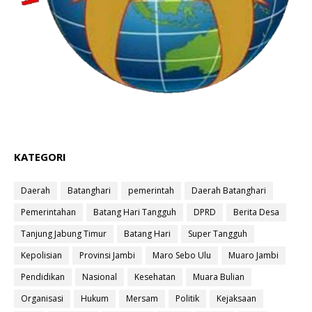
KATEGORI
Daerah
Batanghari
pemerintah
Daerah Batanghari
Pemerintahan
Batang Hari Tangguh
DPRD
Berita Desa
Tanjung Jabung Timur
Batang Hari
Super Tangguh
Kepolisian
Provinsi Jambi
Maro Sebo Ulu
Muaro Jambi
Pendidikan
Nasional
Kesehatan
Muara Bulian
Organisasi
Hukum
Mersam
Politik
Kejaksaan