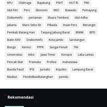
KPU
Olahraga
Bajubang
PSHT
HUT RI
PKK
Idul Fitri
Pers
Ekonomi
IWO
Bawaslu
Pemayung
Diskominfo
pertanian
Muara Tembesi
Idul Adha
Jakarta
Maro Sebo Ilir
Pilkada
Insan Pers
Merangin
Pemkab Batang Hari
Tanjung Jabung Barat
BNNK
BPD
Batin XXIV
Disikominfo
Kota Jambi
Sarolangun
Bungo
Kerinci
PPPK
Sungai Penuh
TNI
Universitas
tebo
Jawa Timur
Korupsi
Laka Lantas
Pencak Silat
Pramuka
Profesi
mahasiswa
Bunda Paud
IPSI
Jurnalis
Kopdes
Lampung Barat
Madiun
PendidikanBatanghari
pemilu
Rekomendasi