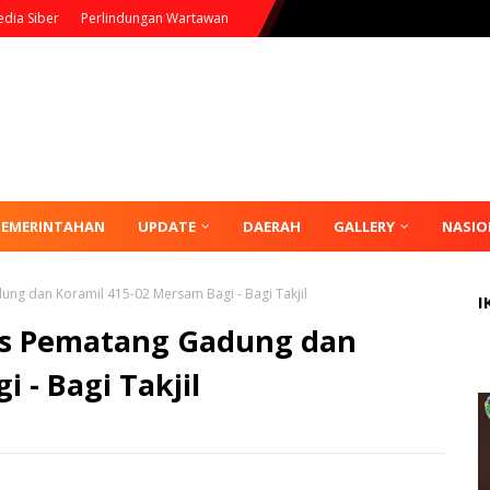
dia Siber
Perlindungan Wartawan
PEMERINTAHAN
UPDATE
DAERAH
GALLERY
NASIO
g dan Koramil 415-02 Mersam Bagi - Bagi Takjil
I
s Pematang Gadung dan
 - Bagi Takjil