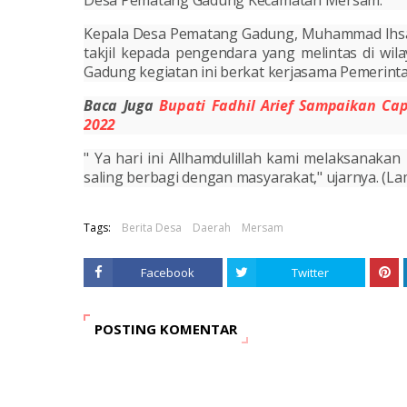
Desa Pematang Gadung Kecamatan Mersam.
Kepala Desa Pematang Gadung, Muhammad Ihsan 
takjil kepada pengendara yang melintas di w
Gadung kegiatan ini berkat kerjasama
Pemerint
Baca Juga
Bupati Fadhil Arief Sampaikan Ca
2022
" Ya hari ini Allhamdulillah kami melaksanaka
saling berbagi dengan masyarakat," ujarnya. (La
Tags:
Berita Desa
Daerah
Mersam
Facebook
Twitter
POSTING KOMENTAR