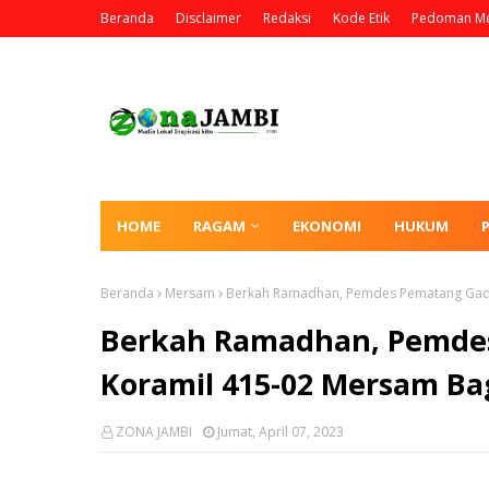
Beranda
Disclaimer
Redaksi
Kode Etik
Pedoman Me
HOME
RAGAM
EKONOMI
HUKUM
Beranda
Mersam
Berkah Ramadhan, Pemdes Pematang Gadun
Berkah Ramadhan, Pemde
Koramil 415-02 Mersam Bagi
ZONA JAMBI
Jumat, April 07, 2023