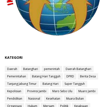
KATEGORI
Daerah
Batanghari
pemerintah
Daerah Batanghari
Pemerintahan
Batang Hari Tangguh
DPRD
Berita Desa
Tanjung Jabung Timur
Batang Hari
Super Tangguh
Kepolisian
Provinsi Jambi
Maro Sebo Ulu
Muaro Jambi
Pendidikan
Nasional
Kesehatan
Muara Bulian
Organisasi
Hukum
Mersam
Politik
Kejaksaan