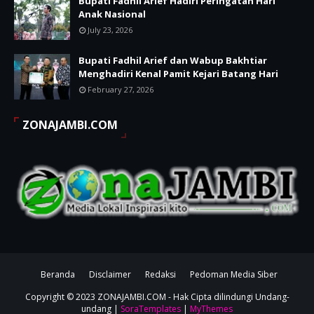
Bupati Fadhil Arief Hadiri Peringatan Hari
Anak Nasional
July 23, 2026
Bupati Fadhil Arief dan Wabup Bakhtiar
Menghadiri Kenal Pamit Kejari Batang Hari
February 27, 2026
ZONAJAMBI.COM
Beranda
Disclaimer
Redaksi
Pedoman Media Siber
Copyright © 2023
ZONAJAMBI.COM
- Hak Cipta dilindungi Undang-
undang |
SoraTemplates
|
MyThemes