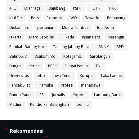
KPU
Olahraga
Bajubang
PSHT
HUT RI
PKK
Idul Fitri
Pers
Ekonomi
IWO
Bawaslu
Pemayung
Diskominfo
pertanian
Muara Tembesi
Idul Adha
Jakarta
Maro Sebo Ilir
Pilkada
Insan Pers
Merangin
Pemkab Batang Hari
Tanjung Jabung Barat
BNNK
BPD
Batin XXIV
Disikominfo
Kota Jambi
Sarolangun
Bungo
Kerinci
PPPK
Sungai Penuh
TNI
Universitas
tebo
Jawa Timur
Korupsi
Laka Lantas
Pencak Silat
Pramuka
Profesi
mahasiswa
Bunda Paud
IPSI
Jurnalis
Kopdes
Lampung Barat
Madiun
PendidikanBatanghari
pemilu
Rekomendasi