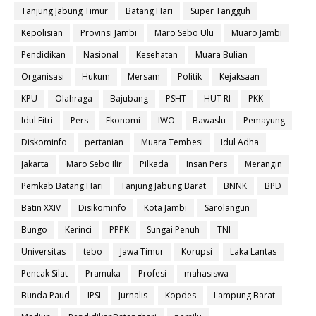
Tanjung Jabung Timur
Batang Hari
Super Tangguh
Kepolisian
Provinsi Jambi
Maro Sebo Ulu
Muaro Jambi
Pendidikan
Nasional
Kesehatan
Muara Bulian
Organisasi
Hukum
Mersam
Politik
Kejaksaan
KPU
Olahraga
Bajubang
PSHT
HUT RI
PKK
Idul Fitri
Pers
Ekonomi
IWO
Bawaslu
Pemayung
Diskominfo
pertanian
Muara Tembesi
Idul Adha
Jakarta
Maro Sebo Ilir
Pilkada
Insan Pers
Merangin
Pemkab Batang Hari
Tanjung Jabung Barat
BNNK
BPD
Batin XXIV
Disikominfo
Kota Jambi
Sarolangun
Bungo
Kerinci
PPPK
Sungai Penuh
TNI
Universitas
tebo
Jawa Timur
Korupsi
Laka Lantas
Pencak Silat
Pramuka
Profesi
mahasiswa
Bunda Paud
IPSI
Jurnalis
Kopdes
Lampung Barat