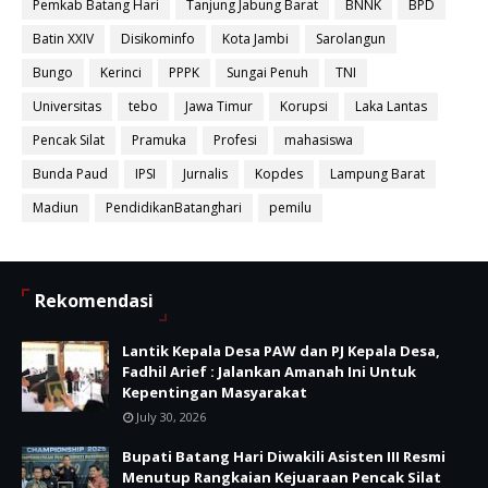
Pemkab Batang Hari
Tanjung Jabung Barat
BNNK
BPD
Batin XXIV
Disikominfo
Kota Jambi
Sarolangun
Bungo
Kerinci
PPPK
Sungai Penuh
TNI
Universitas
tebo
Jawa Timur
Korupsi
Laka Lantas
Pencak Silat
Pramuka
Profesi
mahasiswa
Bunda Paud
IPSI
Jurnalis
Kopdes
Lampung Barat
Madiun
PendidikanBatanghari
pemilu
Rekomendasi
Lantik Kepala Desa PAW dan PJ Kepala Desa,
Fadhil Arief : Jalankan Amanah Ini Untuk
Kepentingan Masyarakat
July 30, 2026
Bupati Batang Hari Diwakili Asisten III Resmi
Menutup Rangkaian Kejuaraan Pencak Silat