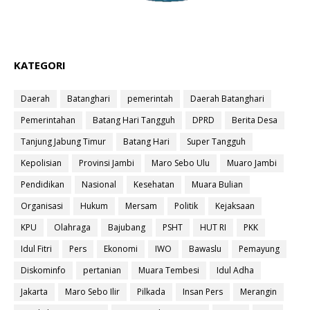
KATEGORI
Daerah
Batanghari
pemerintah
Daerah Batanghari
Pemerintahan
Batang Hari Tangguh
DPRD
Berita Desa
Tanjung Jabung Timur
Batang Hari
Super Tangguh
Kepolisian
Provinsi Jambi
Maro Sebo Ulu
Muaro Jambi
Pendidikan
Nasional
Kesehatan
Muara Bulian
Organisasi
Hukum
Mersam
Politik
Kejaksaan
KPU
Olahraga
Bajubang
PSHT
HUT RI
PKK
Idul Fitri
Pers
Ekonomi
IWO
Bawaslu
Pemayung
Diskominfo
pertanian
Muara Tembesi
Idul Adha
Jakarta
Maro Sebo Ilir
Pilkada
Insan Pers
Merangin