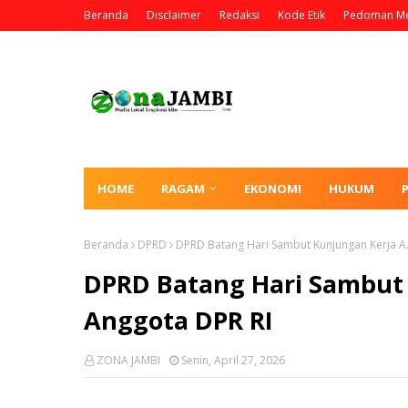
Beranda
Disclaimer
Redaksi
Kode Etik
Pedoman Me
HOME
RAGAM
EKONOMI
HUKUM
Beranda
DPRD
DPRD Batang Hari Sambut Kunjungan Kerja A.
DPRD Batang Hari Sambut 
Anggota DPR RI
ZONA JAMBI
Senin, April 27, 2026