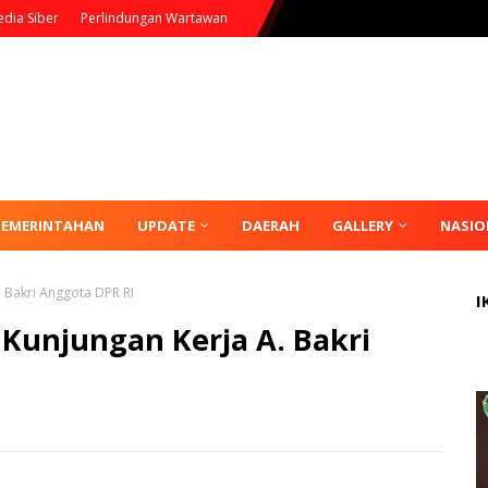
dia Siber
Perlindungan Wartawan
PEMERINTAHAN
UPDATE
DAERAH
GALLERY
NASIO
 Bakri Anggota DPR RI
I
Kunjungan Kerja A. Bakri