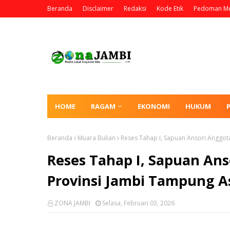
Beranda
Disclaimer
Redaksi
Kode Etik
Pedoman Me
HOME
RAGAM
EKONOMI
HUKUM
Beranda
Muara Bulian
Reses Tahap I, Sapuan Ansori Anggot
Reses Tahap I, Sapuan Ans
Provinsi Jambi Tampung A
ZONA JAMBI
Selasa, Februari 03, 2026