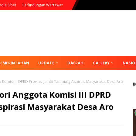
dia Siber
Perlindungan Wartawan
PEMERINTAHAN
UPDATE
DAERAH
GALLERY
NASIO
a Komisi III DPRD Provinsi Jambi Tampung Aspirasi Masyarakat Desa Aro
I
ori Anggota Komisi III DPRD
spirasi Masyarakat Desa Aro