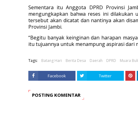
Sementara itu Anggota DPRD Provinsi Jam
mengungkapkan bahwa reses ini dilakukan u
tersebut akan dicatat dan nantinya akan dis
Provinsi Jambi.
“Begitu banyak keinginan dan harapan masya
itu tujuannya untuk menampung aspirasi dari m
Tags:
Batang Hari
Berita Desa
Daerah
DPRD
Muara Bul
Facebook
Twitter
POSTING KOMENTAR