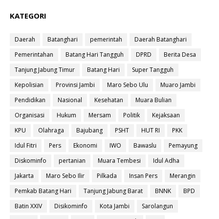
KATEGORI
Daerah
Batanghari
pemerintah
Daerah Batanghari
Pemerintahan
Batang Hari Tangguh
DPRD
Berita Desa
Tanjung Jabung Timur
Batang Hari
Super Tangguh
Kepolisian
Provinsi Jambi
Maro Sebo Ulu
Muaro Jambi
Pendidikan
Nasional
Kesehatan
Muara Bulian
Organisasi
Hukum
Mersam
Politik
Kejaksaan
KPU
Olahraga
Bajubang
PSHT
HUT RI
PKK
Idul Fitri
Pers
Ekonomi
IWO
Bawaslu
Pemayung
Diskominfo
pertanian
Muara Tembesi
Idul Adha
Jakarta
Maro Sebo Ilir
Pilkada
Insan Pers
Merangin
Pemkab Batang Hari
Tanjung Jabung Barat
BNNK
BPD
Batin XXIV
Disikominfo
Kota Jambi
Sarolangun