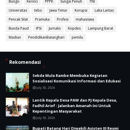
Bungo
Kerinci
PPPK
Sungai Penuh
TNI
Universitas
tebo
Jawa Timur
Korupsi
Laka Lantas
Pencak Silat
Pramuka
Profesi
mahasiswa
Bunda Paud
IPSI
Jurnalis
Kopdes
Lampung Barat
Madiun
PendidikanBatanghari
pemilu
Rekomendasi
Sekda Mula Rambe Membuka Kegiatan
Sosialisasi Komunikasi Informasi dan Edukasi
July 30, 2026
Lantik Kepala Desa PAW dan PJ Kepala Desa,
Fadhil Arief : Jalankan Amanah Ini Untuk
Kepentingan Masyarakat
July 30, 2026
Bupati Batang Hari Diwakili Asisten III Resmi