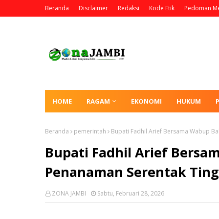
Beranda
Disclaimer
Redaksi
Kode Etik
Pedoman Me
HOME
RAGAM
EKONOMI
HUKUM
Beranda
pemerintah
Bupati Fadhil Arief Bersama Wabup Ba
Bupati Fadhil Arief Bers
Penanaman Serentak Tingk
ZONA JAMBI
Sabtu, Februari 28, 2026