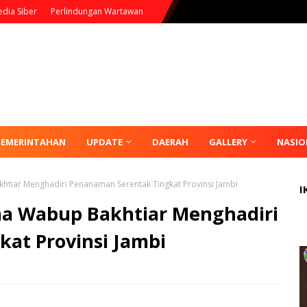
dia Siber
Perlindungan Wartawan
PEMERINTAHAN
UPDATE
DAERAH
GALLERY
NASIO
khtiar Menghadiri Penanaman Serentak Tingkat Provinsi Jambi
I
ama Wabup Bakhtiar Menghadiri
at Provinsi Jambi