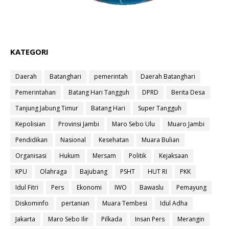
KATEGORI
Daerah
Batanghari
pemerintah
Daerah Batanghari
Pemerintahan
Batang Hari Tangguh
DPRD
Berita Desa
Tanjung Jabung Timur
Batang Hari
Super Tangguh
Kepolisian
Provinsi Jambi
Maro Sebo Ulu
Muaro Jambi
Pendidikan
Nasional
Kesehatan
Muara Bulian
Organisasi
Hukum
Mersam
Politik
Kejaksaan
KPU
Olahraga
Bajubang
PSHT
HUT RI
PKK
Idul Fitri
Pers
Ekonomi
IWO
Bawaslu
Pemayung
Diskominfo
pertanian
Muara Tembesi
Idul Adha
Jakarta
Maro Sebo Ilir
Pilkada
Insan Pers
Merangin