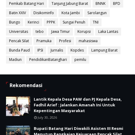
Pemkab Batang Hari
Tanjung Jabung Barat
BNNK
BPD
Batin XXIV
Disikominfo
Kota Jambi
Sarolangun
Bungo
Kerinci
PPPK
Sungai Penuh
TNI
Universitas
tebo
Jawa Timur
Korupsi
Laka Lantas
Pencak Silat
Pramuka
Profesi
mahasiswa
Bunda Paud
IPSI
Jurnalis
Kopdes
Lampung Barat
Madiun
PendidikanBatanghari
pemilu
Rekomendasi
Lantik Kepala Desa PAW dan PJ Kepala Desa,
Fadhil Arief : Jalankan Amanah Ini Untuk
Kepentingan Masyarakat
July 30, 2026
Bupati Batang Hari Diwakili Asisten III Resmi
Menutup Rangkaian Kejuaraan Pencak Silat