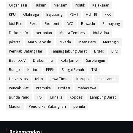
Organisasi
Hukum
Mersam
Politik
Kejaksaan
KPU
Olahraga
Bajubang
PSHT
HUT RI
PKK
Idul Fitri
Pers
Ekonomi
IWO
Bawaslu
Pemayung
Diskominfo
pertanian
Muara Tembesi
Idul Adha
Jakarta
Maro Sebo Ilir
Pilkada
Insan Pers
Merangin
Pemkab Batang Hari
Tanjung Jabung Barat
BNNK
BPD
Batin XXIV
Disikominfo
Kota Jambi
Sarolangun
Bungo
Kerinci
PPPK
Sungai Penuh
TNI
Universitas
tebo
Jawa Timur
Korupsi
Laka Lantas
Pencak Silat
Pramuka
Profesi
mahasiswa
Bunda Paud
IPSI
Jurnalis
Kopdes
Lampung Barat
Madiun
PendidikanBatanghari
pemilu
Rekomendasi