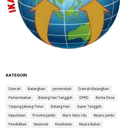
KATEGORI
Daerah
Batanghari
pemerintah
Daerah Batanghari
Pemerintahan
Batang Hari Tangguh
DPRD
Berita Desa
Tanjung Jabung Timur
Batang Hari
Super Tangguh
Kepolisian
Provinsi Jambi
Maro Sebo Ulu
Muaro Jambi
Pendidikan
Nasional
Kesehatan
Muara Bulian