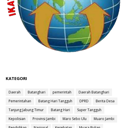
KATEGORI
Daerah
Batanghari
pemerintah
Daerah Batanghari
Pemerintahan
Batang Hari Tangguh
DPRD
Berita Desa
Tanjung Jabung Timur
Batang Hari
Super Tangguh
Kepolisian
Provinsi Jambi
Maro Sebo Ulu
Muaro Jambi
Pendidikan
Nasional
Kesehatan
Muara Bulian