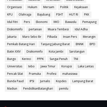
Organisasi
Hukum
Mersam
Politik
Kejaksaan
KPU
Olahraga
Bajubang
PSHT
HUT RI
PKK
Idul Fitri
Pers
Ekonomi
IWO
Bawaslu
Pemayung
Diskominfo
pertanian
Muara Tembesi
Idul Adha
Jakarta
Maro Sebo Ilir
Pilkada
Insan Pers
Merangin
Pemkab Batang Hari
Tanjung Jabung Barat
BNNK
BPD
Batin XXIV
Disikominfo
Kota Jambi
Sarolangun
Bungo
Kerinci
PPPK
Sungai Penuh
TNI
Universitas
tebo
Jawa Timur
Korupsi
Laka Lantas
Pencak Silat
Pramuka
Profesi
mahasiswa
Bunda Paud
IPSI
Jurnalis
Kopdes
Lampung Barat
Madiun
PendidikanBatanghari
pemilu