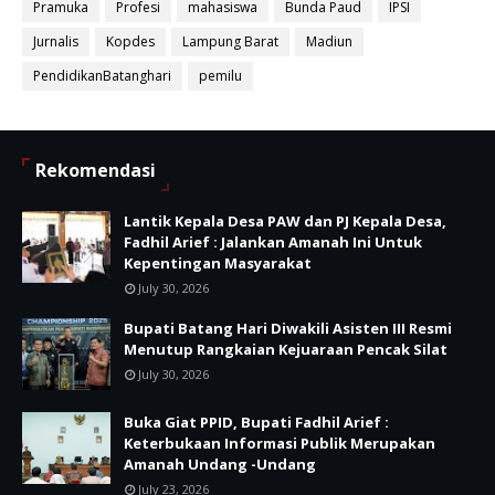
Pramuka
Profesi
mahasiswa
Bunda Paud
IPSI
Jurnalis
Kopdes
Lampung Barat
Madiun
PendidikanBatanghari
pemilu
Rekomendasi
Lantik Kepala Desa PAW dan PJ Kepala Desa,
Fadhil Arief : Jalankan Amanah Ini Untuk
Kepentingan Masyarakat
July 30, 2026
Bupati Batang Hari Diwakili Asisten III Resmi
Menutup Rangkaian Kejuaraan Pencak Silat
July 30, 2026
Buka Giat PPID, Bupati Fadhil Arief :
Keterbukaan Informasi Publik Merupakan
Amanah Undang -Undang
July 23, 2026