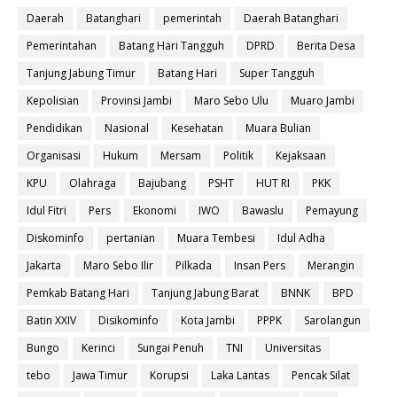
Daerah
Batanghari
pemerintah
Daerah Batanghari
Pemerintahan
Batang Hari Tangguh
DPRD
Berita Desa
Tanjung Jabung Timur
Batang Hari
Super Tangguh
Kepolisian
Provinsi Jambi
Maro Sebo Ulu
Muaro Jambi
Pendidikan
Nasional
Kesehatan
Muara Bulian
Organisasi
Hukum
Mersam
Politik
Kejaksaan
KPU
Olahraga
Bajubang
PSHT
HUT RI
PKK
Idul Fitri
Pers
Ekonomi
IWO
Bawaslu
Pemayung
Diskominfo
pertanian
Muara Tembesi
Idul Adha
Jakarta
Maro Sebo Ilir
Pilkada
Insan Pers
Merangin
Pemkab Batang Hari
Tanjung Jabung Barat
BNNK
BPD
Batin XXIV
Disikominfo
Kota Jambi
PPPK
Sarolangun
Bungo
Kerinci
Sungai Penuh
TNI
Universitas
tebo
Jawa Timur
Korupsi
Laka Lantas
Pencak Silat