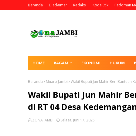
Beranda
Disclaimer
Redaksi
Kode Etik
Pedoman Me
HOME
RAGAM
EKONOMI
HUKUM
Beranda
Muaro Jambi
Wakil Bupati Jun Mahir Beri Bantuan
Wakil Bupati Jun Mahir B
di RT 04 Desa Kedemanga
ZONA JAMBI
Selasa, Juni 17, 2025