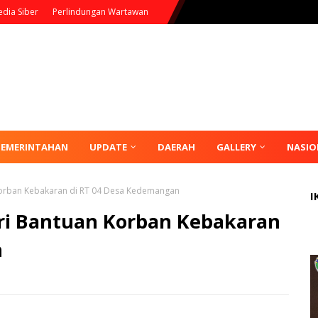
dia Siber
Perlindungan Wartawan
PEMERINTAHAN
UPDATE
DAERAH
GALLERY
NASIO
 Korban Kebakaran di RT 04 Desa Kedemangan
I
eri Bantuan Korban Kebakaran
n