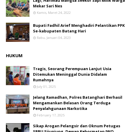
Lagi, Harimau Mangsa Seekor Sapi Milik Warga
Mekar Sari Nes
Kamis, Maret 24, 2022
Bupati Fadhil Arief Menghadiri Pelantikan PPK
Se-kabupaten Batang Hari
Rabu, Januari 04, 2023
HUKUM
Tragis, Seorang Perempuan Lanjut Usia
Ditemukan Meninggal Dunia Didalam
Rumahnya
July 01, 2025
Jelang Ramadhan, Polres Batanghari Berhasil
Mengamankan Belasan Orang Terduga
Penyalahgunaan Narkotika
February 17, 2025
Sikap Arogan Pelangsir dan Oknum Petugas
SPBU Sijunjung, Dewan Kehormatan IWO