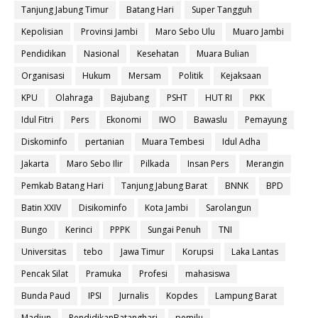
Tanjung Jabung Timur
Batang Hari
Super Tangguh
Kepolisian
Provinsi Jambi
Maro Sebo Ulu
Muaro Jambi
Pendidikan
Nasional
Kesehatan
Muara Bulian
Organisasi
Hukum
Mersam
Politik
Kejaksaan
KPU
Olahraga
Bajubang
PSHT
HUT RI
PKK
Idul Fitri
Pers
Ekonomi
IWO
Bawaslu
Pemayung
Diskominfo
pertanian
Muara Tembesi
Idul Adha
Jakarta
Maro Sebo Ilir
Pilkada
Insan Pers
Merangin
Pemkab Batang Hari
Tanjung Jabung Barat
BNNK
BPD
Batin XXIV
Disikominfo
Kota Jambi
Sarolangun
Bungo
Kerinci
PPPK
Sungai Penuh
TNI
Universitas
tebo
Jawa Timur
Korupsi
Laka Lantas
Pencak Silat
Pramuka
Profesi
mahasiswa
Bunda Paud
IPSI
Jurnalis
Kopdes
Lampung Barat
Madiun
PendidikanBatanghari
pemilu