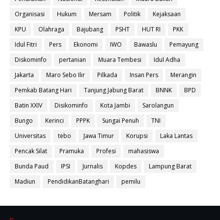
Organisasi
Hukum
Mersam
Politik
Kejaksaan
KPU
Olahraga
Bajubang
PSHT
HUT RI
PKK
Idul Fitri
Pers
Ekonomi
IWO
Bawaslu
Pemayung
Diskominfo
pertanian
Muara Tembesi
Idul Adha
Jakarta
Maro Sebo Ilir
Pilkada
Insan Pers
Merangin
Pemkab Batang Hari
Tanjung Jabung Barat
BNNK
BPD
Batin XXIV
Disikominfo
Kota Jambi
Sarolangun
Bungo
Kerinci
PPPK
Sungai Penuh
TNI
Universitas
tebo
Jawa Timur
Korupsi
Laka Lantas
Pencak Silat
Pramuka
Profesi
mahasiswa
Bunda Paud
IPSI
Jurnalis
Kopdes
Lampung Barat
Madiun
PendidikanBatanghari
pemilu