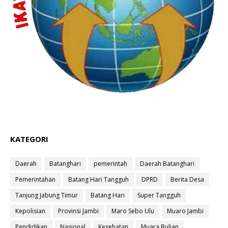
KATEGORI
Daerah
Batanghari
pemerintah
Daerah Batanghari
Pemerintahan
Batang Hari Tangguh
DPRD
Berita Desa
Tanjung Jabung Timur
Batang Hari
Super Tangguh
Kepolisian
Provinsi Jambi
Maro Sebo Ulu
Muaro Jambi
Pendidikan
Nasional
Kesehatan
Muara Bulian