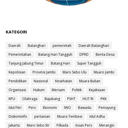
KATEGORI
Daerah
Batanghari
pemerintah
Daerah Batanghari
Pemerintahan
Batang Hari Tangguh
DPRD
Berita Desa
Tanjung Jabung Timur
Batang Hari
Super Tangguh
Kepolisian
Provinsi Jambi
Maro Sebo Ulu
Muaro Jambi
Pendidikan
Nasional
Kesehatan
Muara Bulian
Organisasi
Hukum
Mersam
Politik
Kejaksaan
KPU
Olahraga
Bajubang
PSHT
HUT RI
PKK
Idul Fitri
Pers
Ekonomi
IWO
Bawaslu
Pemayung
Diskominfo
pertanian
Muara Tembesi
Idul Adha
Jakarta
Maro Sebo Ilir
Pilkada
Insan Pers
Merangin