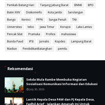
Pemkab Batang Hari
Tanjung Jabung Barat
BNNK
BPD
Batin XXIV
Disikominfo
Kota Jambi
Sarolangun
Bungo
Kerinci
PPPK
Sungai Penuh
TNI
Universitas
tebo
Jawa Timur
Korupsi
Laka Lantas
Pencak Silat
Pramuka
Profesi
mahasiswa
Bunda Paud
IPSI
Jurnalis
Kopdes
Lampung Barat
Madiun
PendidikanBatanghari
pemilu
Rekomendasi
Sekda Mula Rambe Membuka Kegiatan
Sosialisasi Komunikasi Informasi dan Edukasi
July 30, 2026
Lantik Kepala Desa PAW dan PJ Kepala Desa,
Fadhil Arief : Jalankan Amanah Ini Untuk