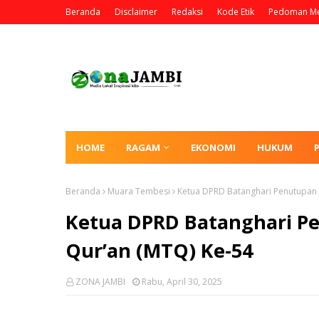
Beranda
Disclaimer
Redaksi
Kode Etik
Pedoman Me
HOME
RAGAM
EKONOMI
HUKUM
Beranda
Muara Tembesi
Ketua DPRD Batanghari Penutupan 
Ketua DPRD Batanghari P
Qur’an (MTQ) Ke-54
ZONA JAMBI
Rabu, April 30, 2025