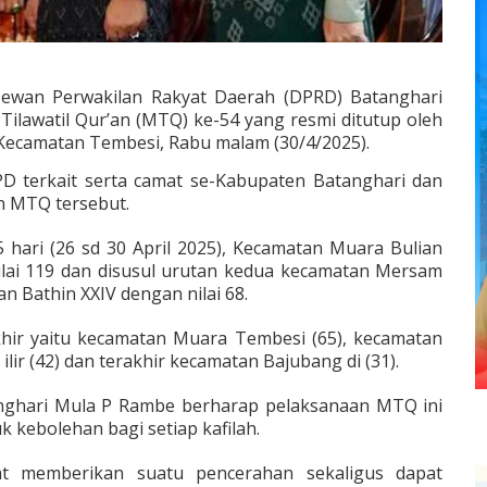
ewan Perwakilan Rakyat Daerah (DPRD) Batanghari
ilawatil Qur’an (MTQ) ke-54 yang resmi ditutup oleh
 Kecamatan Tembesi, Rabu malam (30/4/2025).
D terkait serta camat se-Kabupaten Batanghari dan
n MTQ tersebut.
hari (26 sd 30 April 2025), Kecamatan Muara Bulian
lai 119 dan disusul urutan kedua kecamatan Mersam
n Bathin XXIV dengan nilai 68.
khir yaitu kecamatan Muara Tembesi (65), kecamatan
ir (42) dan terakhir kecamatan Bajubang di (31).
nghari Mula P Rambe berharap pelaksanaan MTQ ini
 kebolehan bagi setiap kafilah.
t memberikan suatu pencerahan sekaligus dapat