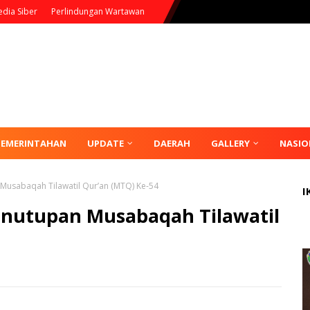
dia Siber
Perlindungan Wartawan
PEMERINTAHAN
UPDATE
DAERAH
GALLERY
NASIO
Musabaqah Tilawatil Qur’an (MTQ) Ke-54
I
enutupan Musabaqah Tilawatil