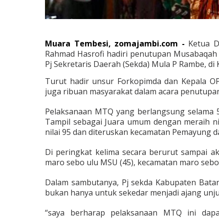
Muara Tembesi, zomajambi.com -
Ketua D
Rahmad Hasrofi hadiri penutupan Musabaqah T
Pj Sekretaris Daerah (Sekda) Mula P Rambe, di
Turut hadir unsur Forkopimda dan Kepala OP
juga ribuan masyarakat dalam acara penutupa
Pelaksanaan MTQ yang berlangsung selama 5 
Tampil sebagai Juara umum dengan meraih ni
nilai 95 dan diteruskan kecamatan Pemayung da
Di peringkat kelima secara berurut sampai a
maro sebo ulu MSU (45), kecamatan maro sebo il
Dalam sambutanya, Pj sekda Kabupaten Bata
bukan hanya untuk sekedar menjadi ajang unjuk
“saya berharap pelaksanaan MTQ ini dapa