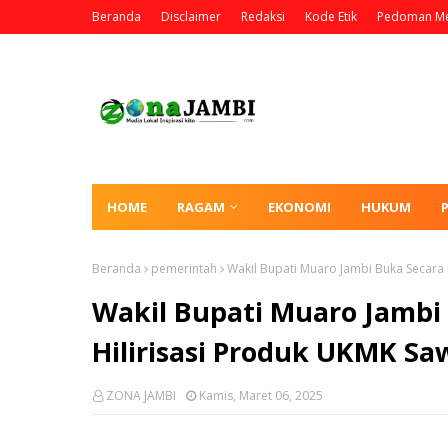
Beranda
Disclaimer
Redaksi
Kode Etik
Pedoman Me
HOME
RAGAM
EKONOMI
HUKUM
Beranda
pemerintah
Wakil Bupati Muaro Jambi Buka Secara
Wakil Bupati Muaro Jambi
Hilirisasi Produk UKMK Sa
ZONA JAMBI
Kamis, Maret 06, 2025