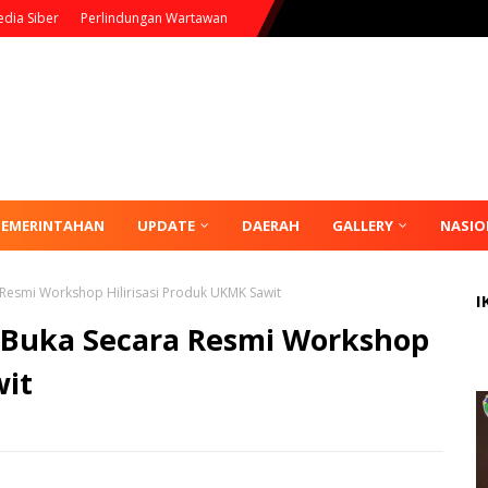
dia Siber
Perlindungan Wartawan
PEMERINTAHAN
UPDATE
DAERAH
GALLERY
NASIO
 Resmi Workshop Hilirisasi Produk UKMK Sawit
I
 Buka Secara Resmi Workshop
wit