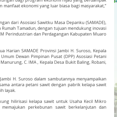
kungan bagi program ekonomi hijau yang berdampak
n manfaat ekonomi yang luar biasa bagi masyarakat,”
ungan dari Asosiasi Sawitku Masa Depanku (SAMADE),
n Rumah Tamadun, dengan tujuan mendukung inovasi
KM Perindustrian dan Perdagangan Kabupaten Muaro
tua Harian SAMADE Provinsi Jambi H. Suroso, Kepala
a Umum Dewan Pimpinan Pusat (DPP) Asosiasi Petani
 Manurung, C. IMA , Kepala Desa Bukit Baling, Robani,
i Jambi H. Suroso dalam sambutannya menyampaikan
sama antara petani sawit dengan pabrik kelapa sawit
h layak.
ng hilirisasi kelapa sawit untuk Usaha Kecil Mikro
, memajukan perkebunan sawit berkelanjutan dan