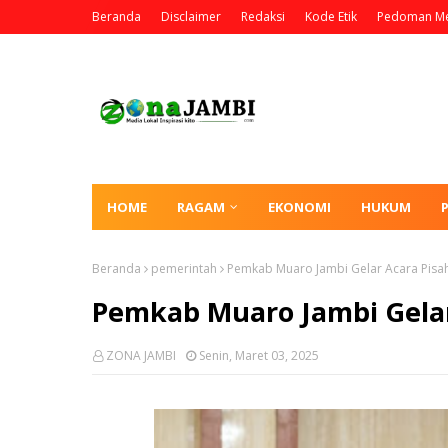
Beranda
Disclaimer
Redaksi
Kode Etik
Pedoman Me
HOME
RAGAM
EKONOMI
HUKUM
Beranda
pemerintah
Pemkab Muaro Jambi Gelar Acara Pisa
Pemkab Muaro Jambi Gela
ZONA JAMBI
Senin, Maret 03, 2025