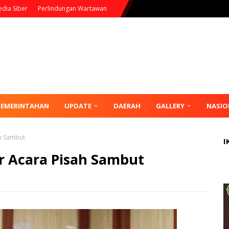
dia Siber
Perlindungan Wartawan
PEMERINTAHAN
UPDATE
DAERAH
GALLERY
NASIO
h Sambut
I
r Acara Pisah Sambut