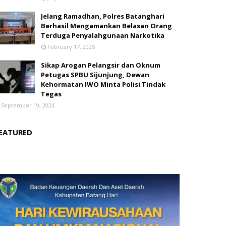
Jelang Ramadhan, Polres Batanghari
Berhasil Mengamankan Belasan Orang
Terduga Penyalahgunaan Narkotika
February 17, 2025
Sikap Arogan Pelangsir dan Oknum
Petugas SPBU Sijunjung, Dewan
Kehormatan IWO Minta Polisi Tindak
Tegas
September 19, 2024
EATURED