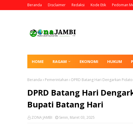
Beranda
Disclaimer
Redaksi
Kode Etik
Pedoman Me
HOME
RAGAM
EKONOMI
HUKUM
Beranda
Pemerintahan
DPRD Batang Hari Dengarkan Pidato 
DPRD Batang Hari Dengark
Bupati Batang Hari
ZONA JAMBI
Senin, Maret 03, 2025