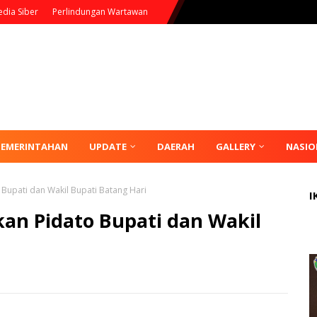
dia Siber
Perlindungan Wartawan
PEMERINTAHAN
UPDATE
DAERAH
GALLERY
NASIO
Bupati dan Wakil Bupati Batang Hari
I
an Pidato Bupati dan Wakil