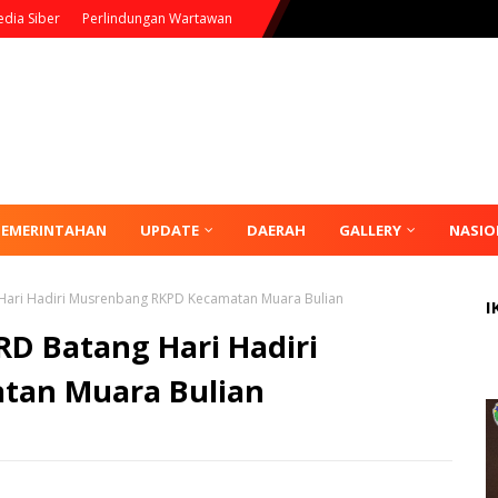
dia Siber
Perlindungan Wartawan
PEMERINTAHAN
UPDATE
DAERAH
GALLERY
NASIO
Hari Hadiri Musrenbang RKPD Kecamatan Muara Bulian
I
D Batang Hari Hadiri
tan Muara Bulian