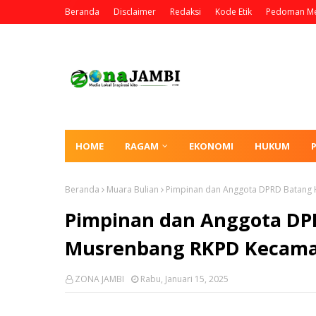
Beranda
Disclaimer
Redaksi
Kode Etik
Pedoman Me
HOME
RAGAM
EKONOMI
HUKUM
Beranda
Muara Bulian
Pimpinan dan Anggota DPRD Batang 
Pimpinan dan Anggota DPR
Musrenbang RKPD Kecama
ZONA JAMBI
Rabu, Januari 15, 2025