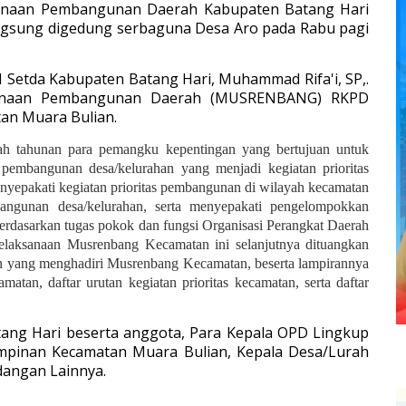
anaan Pembangunan Daerah Kabupaten Batang Hari
ngsung digedung serbaguna Desa Aro pada Rabu pagi
 I Setda Kabupaten Batang Hari, Muhammad Rifa'i, SP,.
canaan Pembangunan Daerah (MUSRENBANG) RKPD
an Muara Bulian.
 tahunan para pemangku kepentingan yang bertujuan untuk
pembangunan desa/kelurahan yang menjadi kegiatan prioritas
epakati kegiatan prioritas pembangunan di wilayah kecamatan
bangunan desa/kelurahan, serta menyepakati pengelompokkan
erdasarkan tugas pokok dan fungsi Organisasi Perangkat Daerah
laksanaan Musrenbang Kecamatan ini selanjutnya dituangkan
an yang menghadiri Musrenbang Kecamatan, beserta lampirannya
matan, daftar urutan kegiatan prioritas kecamatan, serta daftar
tang Hari beserta anggota, Para Kepala OPD Lingkup
impinan Kecamatan Muara Bulian, Kepala Desa/Lurah
angan Lainnya.