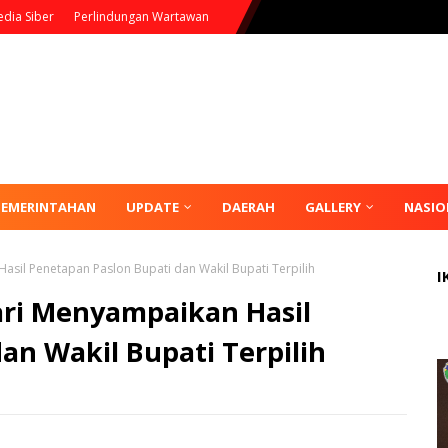
dia Siber
Perlindungan Wartawan
PEMERINTAHAN
UPDATE
DAERAH
GALLERY
NASIO
sil Penetapan Paslon Bupati dan Wakil Bupati Terpilih
I
ri Menyampaikan Hasil
an Wakil Bupati Terpilih