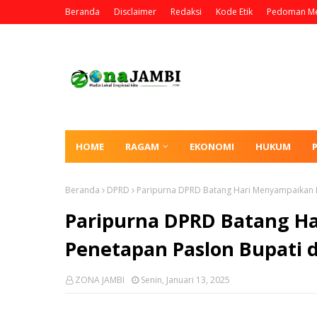
Beranda
Disclaimer
Redaksi
Kode Etik
Pedoman Me
HOME
RAGAM
EKONOMI
HUKUM
Beranda
DPRD
Paripurna DPRD Batang Hari Menyampaikan Ha
Paripurna DPRD Batang Ha
Penetapan Paslon Bupati d
ZONA JAMBI
Senin, Januari 13, 2025