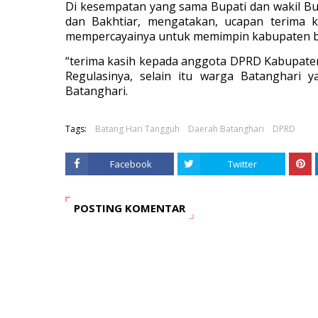
Di kesempatan yang sama Bupati dan wakil Bup
dan Bakhtiar, mengatakan, ucapan terima 
mempercayainya untuk memimpin kabupaten b
“terima kasih kepada anggota DPRD Kabupate
Regulasinya, selain itu warga Batanghari 
Batanghari.
Tags:
Batang Hari Tangguh
Daerah Batanghari
DPRD
Facebook
Twitter
POSTING KOMENTAR