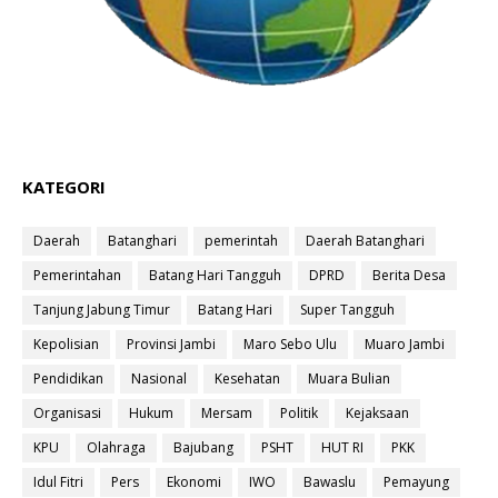
KATEGORI
Daerah
Batanghari
pemerintah
Daerah Batanghari
Pemerintahan
Batang Hari Tangguh
DPRD
Berita Desa
Tanjung Jabung Timur
Batang Hari
Super Tangguh
Kepolisian
Provinsi Jambi
Maro Sebo Ulu
Muaro Jambi
Pendidikan
Nasional
Kesehatan
Muara Bulian
Organisasi
Hukum
Mersam
Politik
Kejaksaan
KPU
Olahraga
Bajubang
PSHT
HUT RI
PKK
Idul Fitri
Pers
Ekonomi
IWO
Bawaslu
Pemayung