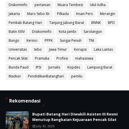
Diskominfo
pertanian
Muara Tembesi
Idul Adha
Jakarta
Maro Sebo Ilir
Pilkada
Insan Pers
Merangin
Pemkab Batang Hari
Tanjung Jabung Barat
BNNK
BPD
Batin XXIV
Disikominfo
Kota Jambi
Sarolangun
Bungo
Kerinci
PPPK
Sungai Penuh
TNI
Universitas
tebo
Jawa Timur
Korupsi
Laka Lantas
Pencak Silat
Pramuka
Profesi
mahasiswa
Bunda Paud
IPSI
Jurnalis
Kopdes
Lampung Barat
Madiun
PendidikanBatanghari
pemilu
Rekomendasi
Bupati Batang Hari Diwakili Asisten III Resmi
Menutup Rangkaian Kejuaraan Pencak Silat
July 30, 2026