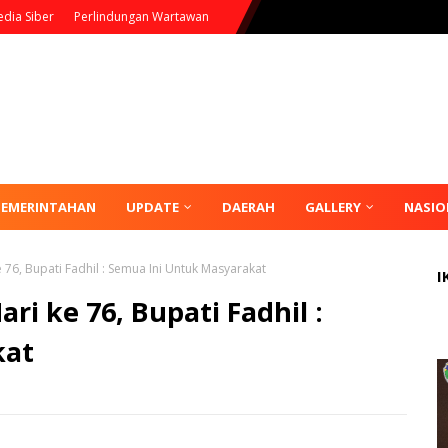
dia Siber
Perlindungan Wartawan
PEMERINTAHAN
UPDATE
DAERAH
GALLERY
NASIO
76, Bupati Fadhil : Semua Ini Untuk Masyarakat
I
i ke 76, Bupati Fadhil :
kat