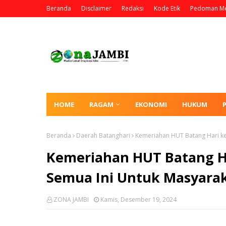
Beranda
Disclaimer
Redaksi
Kode Etik
Pedoman Me
HOME
RAGAM
EKONOMI
HUKUM
Beranda
Daerah Batanghari
Kemeriahan HUT Batang Hari ke 
Kemeriahan HUT Batang Har
Semua Ini Untuk Masyara
ZONA JAMBI
Kamis, Desember 19, 2024