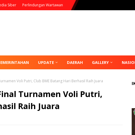
dia Siber
Perlindungan Wartawan
PEMERINTAHAN
UPDATE
DAERAH
GALLERY
NASIO
 Turnamen Voli Putri, Club BME Batang Hari Berhasil Raih Juara
I
Final Turnamen Voli Putri,
asil Raih Juara