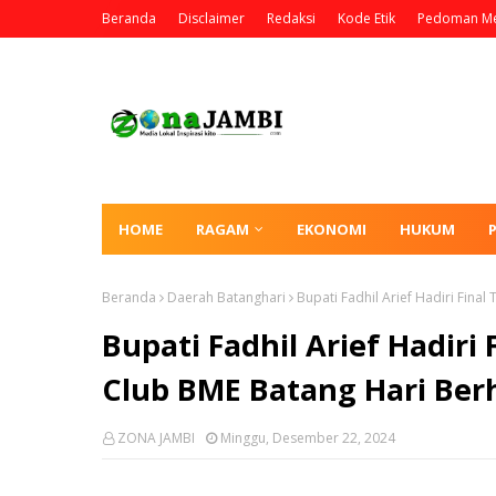
Beranda
Disclaimer
Redaksi
Kode Etik
Pedoman Me
HOME
RAGAM
EKONOMI
HUKUM
Beranda
Daerah Batanghari
Bupati Fadhil Arief Hadiri Final
Bupati Fadhil Arief Hadiri 
Club BME Batang Hari Berh
ZONA JAMBI
Minggu, Desember 22, 2024