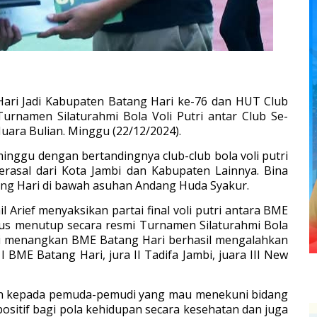
Hari Jadi Kabupaten Batang Hari ke-76 dan HUT Club
urnamen Silaturahmi Bola Voli Putri antar Club Se-
Muara Bulian. Minggu (22/12/2024).
minggu dengan bertandingnya club-club bola voli putri
berasal dari Kota Jambi dan Kabupaten Lainnya. Bina
ang Hari di bawah asuhan Andang Huda Syakur.
l Arief menyaksikan partai final voli putri antara BME
gus menutup secara resmi Turnamen Silaturahmi Bola
al di menangkan BME Batang Hari berhasil mengalahkan
I BME Batang Hari, jura II Tadifa Jambi, juara III New
sih kepada pemuda-pemudi yang mau menekuni bidang
positif bagi pola kehidupan secara kesehatan dan juga