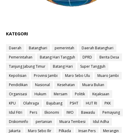
KATEGORI
Daerah
Batanghari
pemerintah
Daerah Batanghari
Pemerintahan
Batang Hari Tangguh
DPRD
Berita Desa
Tanjung Jabung Timur
Batang Hari
Super Tangguh
Kepolisian
Provinsi Jambi
Maro Sebo Ulu
Muaro Jambi
Pendidikan
Nasional
Kesehatan
Muara Bulian
Organisasi
Hukum
Mersam
Politik
Kejaksaan
KPU
Olahraga
Bajubang
PSHT
HUT RI
PKK
Idul Fitri
Pers
Ekonomi
IWO
Bawaslu
Pemayung
Diskominfo
pertanian
Muara Tembesi
Idul Adha
Jakarta
Maro Sebo Ilir
Pilkada
Insan Pers
Merangin