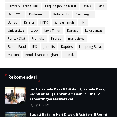
Pemkab Batang Hari
Tanjung Jabung Barat
BNNK
BPD
Batin XXIV
Disikominfo
Kota Jambi
Sarolangun
Bungo
Kerinci
PPPK
Sungai Penuh
TNI
Universitas
tebo
Jawa Timur
Korupsi
Laka Lantas
Pencak Silat
Pramuka
Profesi
mahasiswa
Bunda Paud
IPSI
Jurnalis
Kopdes
Lampung Barat
Madiun
PendidikanBatanghari
pemilu
Rekomendasi
Lantik Kepala Desa PAW dan PJ Kepala Desa,
Fadhil Arief : Jalankan Amanah Ini Untuk
Kepentingan Masyarakat
July 30, 2026
Bupati Batang Hari Diwakili Asisten III Resmi