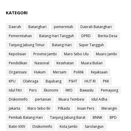
KATEGORI
Daerah
Batanghari
pemerintah
Daerah Batanghari
Pemerintahan
Batang Hari Tangguh
DPRD
Berita Desa
Tanjung Jabung Timur
Batang Hari
Super Tangguh
Kepolisian
Provinsi Jambi
Maro Sebo Ulu
Muaro Jambi
Pendidikan
Nasional
Kesehatan
Muara Bulian
Organisasi
Hukum
Mersam
Politik
Kejaksaan
KPU
Olahraga
Bajubang
PSHT
HUT RI
PKK
Idul Fitri
Pers
Ekonomi
IWO
Bawaslu
Pemayung
Diskominfo
pertanian
Muara Tembesi
Idul Adha
Jakarta
Maro Sebo Ilir
Pilkada
Insan Pers
Merangin
Pemkab Batang Hari
Tanjung Jabung Barat
BNNK
BPD
Batin XXIV
Disikominfo
Kota Jambi
Sarolangun