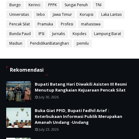
Bungo
Kerinci
PPPK
Sungai Penuh
TNI
Universitas
tebo
Jawa Timur
Korupsi
Laka Lantas
Pencak Silat
Pramuka
Profesi
mahasiswa
Bunda Paud
IPSI
Jurnalis
Kopdes
Lampung Barat
Madiun
PendidikanBatanghari
pemilu
Rekomendasi
Bupati Batang Hari Diwakili Asisten III Resmi
Menutup Rangkaian Kejuaraan Pencak Silat
July 30, 2026
Buka Giat PPID, Bupati Fadhil Arief :
Keterbukaan Informasi Publik Merupakan
Amanah Undang -Undang
July 23, 2026