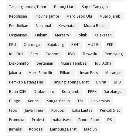
Tanjung Jabung Timur
Batang Hari
Super Tangguh
Kepolisian
Provinsi Jambi
Maro Sebo Ulu
Muaro Jambi
Pendidikan
Nasional
Kesehatan
Muara Bulian
Organisasi
Hukum
Mersam
Politik
Kejaksaan
KPU
Olahraga
Bajubang
PSHT
HUT RI
PKK
Idul Fitri
Pers
Ekonomi
IWO
Bawaslu
Pemayung
Diskominfo
pertanian
Muara Tembesi
Idul Adha
Jakarta
Maro Sebo Ilir
Pilkada
Insan Pers
Merangin
Pemkab Batang Hari
Tanjung Jabung Barat
BNNK
BPD
Batin XXIV
Disikominfo
Kota Jambi
PPPK
Sarolangun
Bungo
Kerinci
Sungai Penuh
TNI
Universitas
tebo
Jawa Timur
Korupsi
Laka Lantas
Pencak Silat
Pramuka
Profesi
mahasiswa
Bunda Paud
IPSI
Jurnalis
Kopdes
Lampung Barat
Madiun