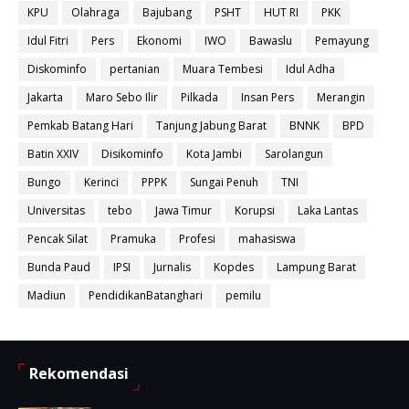
KPU
Olahraga
Bajubang
PSHT
HUT RI
PKK
Idul Fitri
Pers
Ekonomi
IWO
Bawaslu
Pemayung
Diskominfo
pertanian
Muara Tembesi
Idul Adha
Jakarta
Maro Sebo Ilir
Pilkada
Insan Pers
Merangin
Pemkab Batang Hari
Tanjung Jabung Barat
BNNK
BPD
Batin XXIV
Disikominfo
Kota Jambi
Sarolangun
Bungo
Kerinci
PPPK
Sungai Penuh
TNI
Universitas
tebo
Jawa Timur
Korupsi
Laka Lantas
Pencak Silat
Pramuka
Profesi
mahasiswa
Bunda Paud
IPSI
Jurnalis
Kopdes
Lampung Barat
Madiun
PendidikanBatanghari
pemilu
Rekomendasi