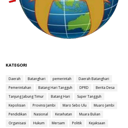
KATEGORI
Daerah
Batanghari
pemerintah
Daerah Batanghari
Pemerintahan
Batang Hari Tangguh
DPRD
Berita Desa
Tanjung Jabung Timur
Batang Hari
Super Tangguh
Kepolisian
Provinsi Jambi
Maro Sebo Ulu
Muaro Jambi
Pendidikan
Nasional
Kesehatan
Muara Bulian
Organisasi
Hukum
Mersam
Politik
Kejaksaan