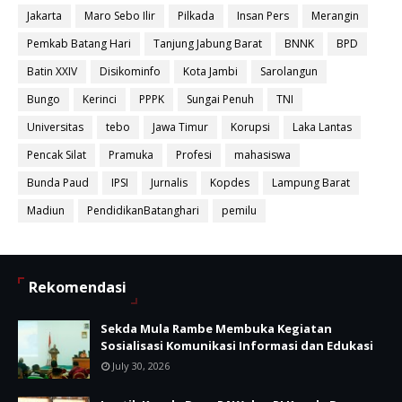
Jakarta
Maro Sebo Ilir
Pilkada
Insan Pers
Merangin
Pemkab Batang Hari
Tanjung Jabung Barat
BNNK
BPD
Batin XXIV
Disikominfo
Kota Jambi
Sarolangun
Bungo
Kerinci
PPPK
Sungai Penuh
TNI
Universitas
tebo
Jawa Timur
Korupsi
Laka Lantas
Pencak Silat
Pramuka
Profesi
mahasiswa
Bunda Paud
IPSI
Jurnalis
Kopdes
Lampung Barat
Madiun
PendidikanBatanghari
pemilu
Rekomendasi
Sekda Mula Rambe Membuka Kegiatan
Sosialisasi Komunikasi Informasi dan Edukasi
July 30, 2026