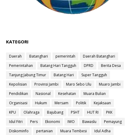
KATEGORI
Daerah
Batanghari
pemerintah
Daerah Batanghari
Pemerintahan
Batang Hari Tangguh
DPRD
Berita Desa
Tanjung Jabung Timur
Batang Hari
Super Tangguh
Kepolisian
Provinsi Jambi
Maro Sebo Ulu
Muaro Jambi
Pendidikan
Nasional
Kesehatan
Muara Bulian
Organisasi
Hukum
Mersam
Politik
Kejaksaan
KPU
Olahraga
Bajubang
PSHT
HUT RI
PKK
Idul Fitri
Pers
Ekonomi
IWO
Bawaslu
Pemayung
Diskominfo
pertanian
Muara Tembesi
Idul Adha