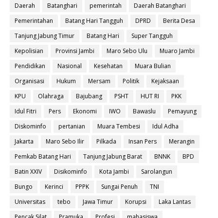
Daerah
Batanghari
pemerintah
Daerah Batanghari
Pemerintahan
Batang Hari Tangguh
DPRD
Berita Desa
Tanjung Jabung Timur
Batang Hari
Super Tangguh
Kepolisian
Provinsi Jambi
Maro Sebo Ulu
Muaro Jambi
Pendidikan
Nasional
Kesehatan
Muara Bulian
Organisasi
Hukum
Mersam
Politik
Kejaksaan
KPU
Olahraga
Bajubang
PSHT
HUT RI
PKK
Idul Fitri
Pers
Ekonomi
IWO
Bawaslu
Pemayung
Diskominfo
pertanian
Muara Tembesi
Idul Adha
Jakarta
Maro Sebo Ilir
Pilkada
Insan Pers
Merangin
Pemkab Batang Hari
Tanjung Jabung Barat
BNNK
BPD
Batin XXIV
Disikominfo
Kota Jambi
Sarolangun
Bungo
Kerinci
PPPK
Sungai Penuh
TNI
Universitas
tebo
Jawa Timur
Korupsi
Laka Lantas
Pencak Silat
Pramuka
Profesi
mahasiswa