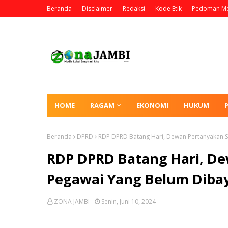
Beranda
Disclaimer
Redaksi
Kode Etik
Pedoman Me
HOME
RAGAM
EKONOMI
HUKUM
Beranda
DPRD
RDP DPRD Batang Hari, Dewan Pertanyakan Se
RDP DPRD Batang Hari, Dew
Pegawai Yang Belum Diba
ZONA JAMBI
Senin, Juni 10, 2024