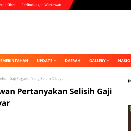
dia Siber
Perlindungan Wartawan
PEMERINTAHAN
UPDATE
DAERAH
GALLERY
NASIO
lisih Gaji Pegawai Yang Belum Dibayar
I
an Pertanyakan Selisih Gaji
yar