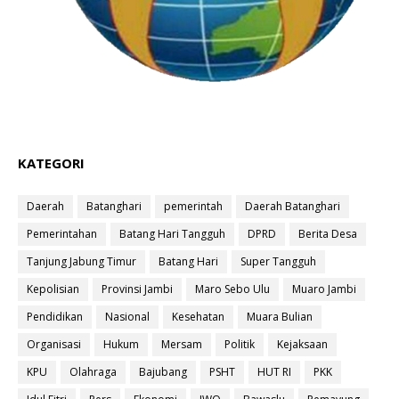
KATEGORI
Daerah
Batanghari
pemerintah
Daerah Batanghari
Pemerintahan
Batang Hari Tangguh
DPRD
Berita Desa
Tanjung Jabung Timur
Batang Hari
Super Tangguh
Kepolisian
Provinsi Jambi
Maro Sebo Ulu
Muaro Jambi
Pendidikan
Nasional
Kesehatan
Muara Bulian
Organisasi
Hukum
Mersam
Politik
Kejaksaan
KPU
Olahraga
Bajubang
PSHT
HUT RI
PKK