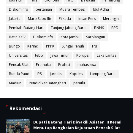
Idul Fitri
Pers
Ekonomi
IWO
Bawaslu
Pemayung
Diskominfo
pertanian
Muara Tembesi
Idul Adha
Jakarta
Maro Sebo Ilir
Pilkada
Insan Pers
Merangin
Pemkab Batang Hari
Tanjung Jabung Barat
BNNK
BPD
Batin XXIV
Disikominfo
Kota Jambi
Sarolangun
Bungo
Kerinci
PPPK
Sungai Penuh
TNI
Universitas
tebo
Jawa Timur
Korupsi
Laka Lantas
Pencak Silat
Pramuka
Profesi
mahasiswa
Bunda Paud
IPSI
Jurnalis
Kopdes
Lampung Barat
Madiun
PendidikanBatanghari
pemilu
Rekomendasi
Bupati Batang Hari Diwakili Asisten III Resmi
Menutup Rangkaian Kejuaraan Pencak Silat