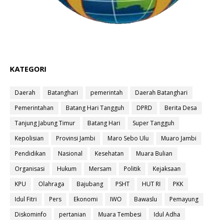
KATEGORI
Daerah
Batanghari
pemerintah
Daerah Batanghari
Pemerintahan
Batang Hari Tangguh
DPRD
Berita Desa
Tanjung Jabung Timur
Batang Hari
Super Tangguh
Kepolisian
Provinsi Jambi
Maro Sebo Ulu
Muaro Jambi
Pendidikan
Nasional
Kesehatan
Muara Bulian
Organisasi
Hukum
Mersam
Politik
Kejaksaan
KPU
Olahraga
Bajubang
PSHT
HUT RI
PKK
Idul Fitri
Pers
Ekonomi
IWO
Bawaslu
Pemayung
Diskominfo
pertanian
Muara Tembesi
Idul Adha