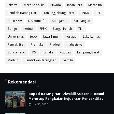
Jakarta
Maro Sebo Ilir
Pilkada
Insan Pers
Merangin
Pemkab Batang Hari
Tanjung Jabung Barat
BNNK
BPD
Batin XXIV
Disikominfo
Kota Jambi
Sarolangun
Bungo
Kerinci
PPPK
Sungai Penuh
TNI
Universitas
tebo
Jawa Timur
Korupsi
Laka Lantas
Pencak Silat
Pramuka
Profesi
mahasiswa
Bunda Paud
IPSI
Jurnalis
Kopdes
Lampung Barat
Madiun
PendidikanBatanghari
pemilu
Rekomendasi
Bupati Batang Hari Diwakili Asisten III Resmi
Menutup Rangkaian Kejuaraan Pencak Silat
July 30, 2026