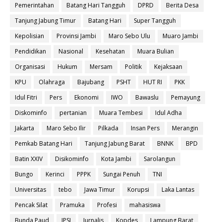
Pemerintahan
Batang Hari Tangguh
DPRD
Berita Desa
Tanjung Jabung Timur
Batang Hari
Super Tangguh
Kepolisian
Provinsi Jambi
Maro Sebo Ulu
Muaro Jambi
Pendidikan
Nasional
Kesehatan
Muara Bulian
Organisasi
Hukum
Mersam
Politik
Kejaksaan
KPU
Olahraga
Bajubang
PSHT
HUT RI
PKK
Idul Fitri
Pers
Ekonomi
IWO
Bawaslu
Pemayung
Diskominfo
pertanian
Muara Tembesi
Idul Adha
Jakarta
Maro Sebo Ilir
Pilkada
Insan Pers
Merangin
Pemkab Batang Hari
Tanjung Jabung Barat
BNNK
BPD
Batin XXIV
Disikominfo
Kota Jambi
Sarolangun
Bungo
Kerinci
PPPK
Sungai Penuh
TNI
Universitas
tebo
Jawa Timur
Korupsi
Laka Lantas
Pencak Silat
Pramuka
Profesi
mahasiswa
Bunda Paud
IPSI
Jurnalis
Kopdes
Lampung Barat