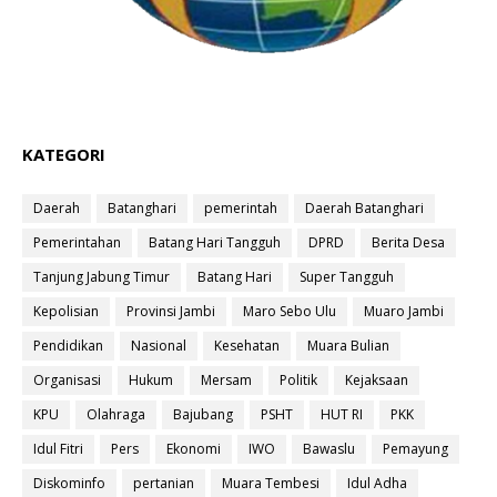
KATEGORI
Daerah
Batanghari
pemerintah
Daerah Batanghari
Pemerintahan
Batang Hari Tangguh
DPRD
Berita Desa
Tanjung Jabung Timur
Batang Hari
Super Tangguh
Kepolisian
Provinsi Jambi
Maro Sebo Ulu
Muaro Jambi
Pendidikan
Nasional
Kesehatan
Muara Bulian
Organisasi
Hukum
Mersam
Politik
Kejaksaan
KPU
Olahraga
Bajubang
PSHT
HUT RI
PKK
Idul Fitri
Pers
Ekonomi
IWO
Bawaslu
Pemayung
Diskominfo
pertanian
Muara Tembesi
Idul Adha