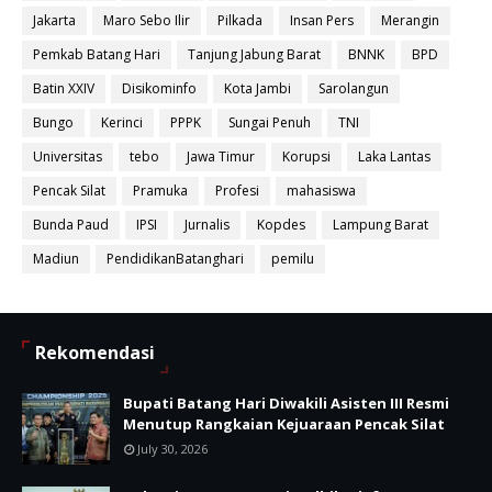
Jakarta
Maro Sebo Ilir
Pilkada
Insan Pers
Merangin
Pemkab Batang Hari
Tanjung Jabung Barat
BNNK
BPD
Batin XXIV
Disikominfo
Kota Jambi
Sarolangun
Bungo
Kerinci
PPPK
Sungai Penuh
TNI
Universitas
tebo
Jawa Timur
Korupsi
Laka Lantas
Pencak Silat
Pramuka
Profesi
mahasiswa
Bunda Paud
IPSI
Jurnalis
Kopdes
Lampung Barat
Madiun
PendidikanBatanghari
pemilu
Rekomendasi
Bupati Batang Hari Diwakili Asisten III Resmi
Menutup Rangkaian Kejuaraan Pencak Silat
July 30, 2026