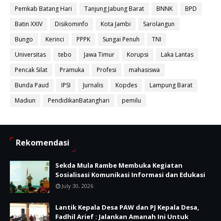
Pemkab Batang Hari
Tanjung Jabung Barat
BNNK
BPD
Batin XXIV
Disikominfo
Kota Jambi
Sarolangun
Bungo
Kerinci
PPPK
Sungai Penuh
TNI
Universitas
tebo
Jawa Timur
Korupsi
Laka Lantas
Pencak Silat
Pramuka
Profesi
mahasiswa
Bunda Paud
IPSI
Jurnalis
Kopdes
Lampung Barat
Madiun
PendidikanBatanghari
pemilu
Rekomendasi
Sekda Mula Rambe Membuka Kegiatan
Sosialisasi Komunikasi Informasi dan Edukasi
July 30, 2026
Lantik Kepala Desa PAW dan PJ Kepala Desa,
Fadhil Arief : Jalankan Amanah Ini Untuk