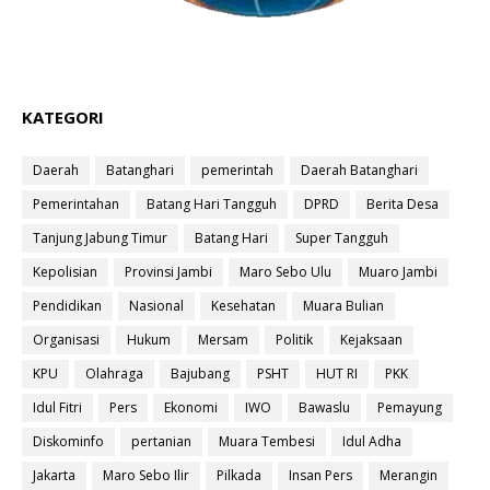
KATEGORI
Daerah
Batanghari
pemerintah
Daerah Batanghari
Pemerintahan
Batang Hari Tangguh
DPRD
Berita Desa
Tanjung Jabung Timur
Batang Hari
Super Tangguh
Kepolisian
Provinsi Jambi
Maro Sebo Ulu
Muaro Jambi
Pendidikan
Nasional
Kesehatan
Muara Bulian
Organisasi
Hukum
Mersam
Politik
Kejaksaan
KPU
Olahraga
Bajubang
PSHT
HUT RI
PKK
Idul Fitri
Pers
Ekonomi
IWO
Bawaslu
Pemayung
Diskominfo
pertanian
Muara Tembesi
Idul Adha
Jakarta
Maro Sebo Ilir
Pilkada
Insan Pers
Merangin