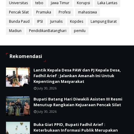
Universitas
tebo
Jawa Timur
Korupsi
Laka Lantas
Pencak Silat
Pramuka
Profesi
mahasiswa
Bunda Paud
IPSI
Jurnalis
Kopdes
Lampung Barat
Madiun
PendidikanBatanghari
pemilu
Rekomendasi
Lantik Kepala Desa PAW dan PJ Kepala Desa,
Fadhil Arief : Jalankan Amanah Ini Untuk
Kepentingan Masyarakat
July 30, 2026
Bupati Batang Hari Diwakili Asisten III Resmi
Menutup Rangkaian Kejuaraan Pencak Silat
July 30, 2026
Buka Giat PPID, Bupati Fadhil Arief :
Keterbukaan Informasi Publik Merupakan