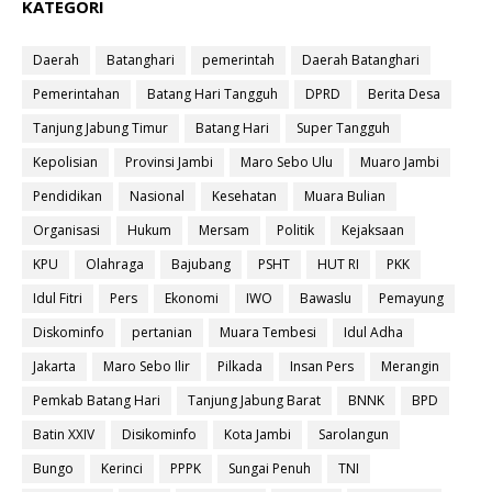
KATEGORI
Daerah
Batanghari
pemerintah
Daerah Batanghari
Pemerintahan
Batang Hari Tangguh
DPRD
Berita Desa
Tanjung Jabung Timur
Batang Hari
Super Tangguh
Kepolisian
Provinsi Jambi
Maro Sebo Ulu
Muaro Jambi
Pendidikan
Nasional
Kesehatan
Muara Bulian
Organisasi
Hukum
Mersam
Politik
Kejaksaan
KPU
Olahraga
Bajubang
PSHT
HUT RI
PKK
Idul Fitri
Pers
Ekonomi
IWO
Bawaslu
Pemayung
Diskominfo
pertanian
Muara Tembesi
Idul Adha
Jakarta
Maro Sebo Ilir
Pilkada
Insan Pers
Merangin
Pemkab Batang Hari
Tanjung Jabung Barat
BNNK
BPD
Batin XXIV
Disikominfo
Kota Jambi
Sarolangun
Bungo
Kerinci
PPPK
Sungai Penuh
TNI