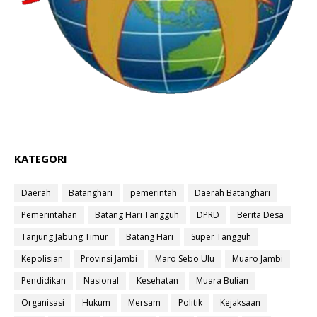
KATEGORI
Daerah
Batanghari
pemerintah
Daerah Batanghari
Pemerintahan
Batang Hari Tangguh
DPRD
Berita Desa
Tanjung Jabung Timur
Batang Hari
Super Tangguh
Kepolisian
Provinsi Jambi
Maro Sebo Ulu
Muaro Jambi
Pendidikan
Nasional
Kesehatan
Muara Bulian
Organisasi
Hukum
Mersam
Politik
Kejaksaan