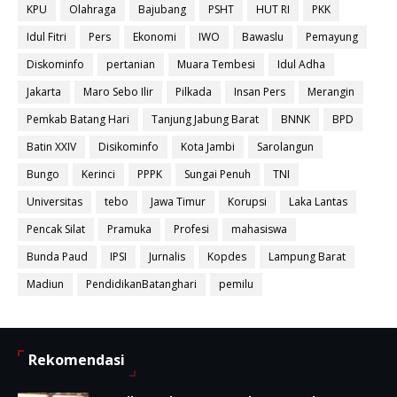
KPU
Olahraga
Bajubang
PSHT
HUT RI
PKK
Idul Fitri
Pers
Ekonomi
IWO
Bawaslu
Pemayung
Diskominfo
pertanian
Muara Tembesi
Idul Adha
Jakarta
Maro Sebo Ilir
Pilkada
Insan Pers
Merangin
Pemkab Batang Hari
Tanjung Jabung Barat
BNNK
BPD
Batin XXIV
Disikominfo
Kota Jambi
Sarolangun
Bungo
Kerinci
PPPK
Sungai Penuh
TNI
Universitas
tebo
Jawa Timur
Korupsi
Laka Lantas
Pencak Silat
Pramuka
Profesi
mahasiswa
Bunda Paud
IPSI
Jurnalis
Kopdes
Lampung Barat
Madiun
PendidikanBatanghari
pemilu
Rekomendasi