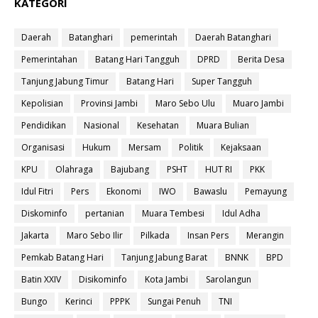
KATEGORI
Daerah
Batanghari
pemerintah
Daerah Batanghari
Pemerintahan
Batang Hari Tangguh
DPRD
Berita Desa
Tanjung Jabung Timur
Batang Hari
Super Tangguh
Kepolisian
Provinsi Jambi
Maro Sebo Ulu
Muaro Jambi
Pendidikan
Nasional
Kesehatan
Muara Bulian
Organisasi
Hukum
Mersam
Politik
Kejaksaan
KPU
Olahraga
Bajubang
PSHT
HUT RI
PKK
Idul Fitri
Pers
Ekonomi
IWO
Bawaslu
Pemayung
Diskominfo
pertanian
Muara Tembesi
Idul Adha
Jakarta
Maro Sebo Ilir
Pilkada
Insan Pers
Merangin
Pemkab Batang Hari
Tanjung Jabung Barat
BNNK
BPD
Batin XXIV
Disikominfo
Kota Jambi
Sarolangun
Bungo
Kerinci
PPPK
Sungai Penuh
TNI