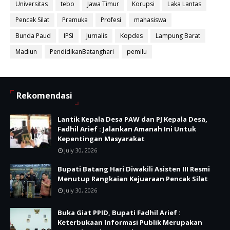
Universitas
tebo
Jawa Timur
Korupsi
Laka Lantas
Pencak Silat
Pramuka
Profesi
mahasiswa
Bunda Paud
IPSI
Jurnalis
Kopdes
Lampung Barat
Madiun
PendidikanBatanghari
pemilu
Rekomendasi
Lantik Kepala Desa PAW dan PJ Kepala Desa,
Fadhil Arief : Jalankan Amanah Ini Untuk
Kepentingan Masyarakat
July 30, 2026
Bupati Batang Hari Diwakili Asisten III Resmi
Menutup Rangkaian Kejuaraan Pencak Silat
July 30, 2026
Buka Giat PPID, Bupati Fadhil Arief :
Keterbukaan Informasi Publik Merupakan