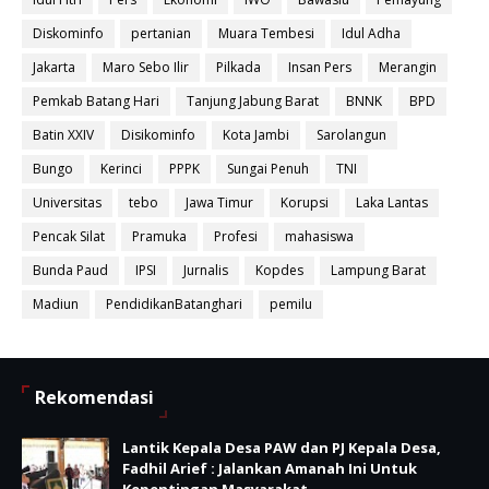
Diskominfo
pertanian
Muara Tembesi
Idul Adha
Jakarta
Maro Sebo Ilir
Pilkada
Insan Pers
Merangin
Pemkab Batang Hari
Tanjung Jabung Barat
BNNK
BPD
Batin XXIV
Disikominfo
Kota Jambi
Sarolangun
Bungo
Kerinci
PPPK
Sungai Penuh
TNI
Universitas
tebo
Jawa Timur
Korupsi
Laka Lantas
Pencak Silat
Pramuka
Profesi
mahasiswa
Bunda Paud
IPSI
Jurnalis
Kopdes
Lampung Barat
Madiun
PendidikanBatanghari
pemilu
Rekomendasi
Lantik Kepala Desa PAW dan PJ Kepala Desa,
Fadhil Arief : Jalankan Amanah Ini Untuk
Kepentingan Masyarakat