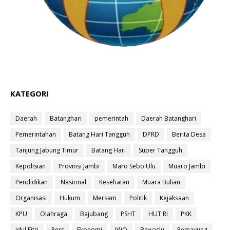
KATEGORI
Daerah
Batanghari
pemerintah
Daerah Batanghari
Pemerintahan
Batang Hari Tangguh
DPRD
Berita Desa
Tanjung Jabung Timur
Batang Hari
Super Tangguh
Kepolisian
Provinsi Jambi
Maro Sebo Ulu
Muaro Jambi
Pendidikan
Nasional
Kesehatan
Muara Bulian
Organisasi
Hukum
Mersam
Politik
Kejaksaan
KPU
Olahraga
Bajubang
PSHT
HUT RI
PKK
Idul Fitri
Pers
Ekonomi
IWO
Bawaslu
Pemayung