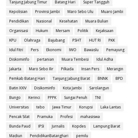
Tanjung Jabung Timur
Batang Hari
Super Tangguh
Kepolisian
Provinsi Jambi
Maro Sebo Ulu
Muaro Jambi
Pendidikan
Nasional
Kesehatan
Muara Bulian
Organisasi
Hukum
Mersam
Politik
Kejaksaan
KPU
Olahraga
Bajubang
PSHT
HUT RI
PKK
Idul Fitri
Pers
Ekonomi
IWO
Bawaslu
Pemayung
Diskominfo
pertanian
Muara Tembesi
Idul Adha
Jakarta
Maro Sebo Ilir
Pilkada
Insan Pers
Merangin
Pemkab Batang Hari
Tanjung Jabung Barat
BNNK
BPD
Batin XXIV
Disikominfo
Kota Jambi
Sarolangun
Bungo
Kerinci
PPPK
Sungai Penuh
TNI
Universitas
tebo
Jawa Timur
Korupsi
Laka Lantas
Pencak Silat
Pramuka
Profesi
mahasiswa
Bunda Paud
IPSI
Jurnalis
Kopdes
Lampung Barat
Madiun
PendidikanBatanghari
pemilu