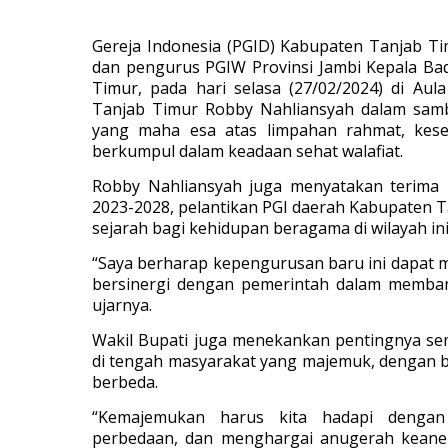
Gereja Indonesia (PGID) Kabupaten Tanjab Tim
dan pengurus PGIW Provinsi Jambi Kepala B
Timur, pada hari selasa (27/02/2024) di Au
Tanjab Timur Robby Nahliansyah dalam sam
yang maha esa atas limpahan rahmat, kes
berkumpul dalam keadaan sehat walafiat.
Robby Nahliansyah juga menyatakan terima 
2023-2028, pelantikan PGI daerah Kabupaten 
sejarah bagi kehidupan beragama di wilayah ini
“Saya berharap kepengurusan baru ini dapat
bersinergi dengan pemerintah dalam memba
ujarnya.
Wakil Bupati juga menekankan pentingnya s
di tengah masyarakat yang majemuk, dengan b
berbeda.
“Kemajemukan harus kita hadapi denga
perbedaan, dan menghargai anugerah keanek