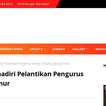
dia Siber
Perlindungan Wartawan
PEMERINTAHAN
UPDATE
DAERAH
GALLERY
NASIO
ri Pelantikan Pengurus Gereja Tanjung Jabung Timur
I
adiri Pelantikan Pengurus
mur