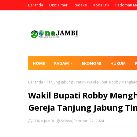
Beranda
Disclaimer
Redaksi
Kode Etik
Pedoman Me
HOME
RAGAM
EKONOMI
HUKUM
Beranda
Tanjung Jabung Timur
Wakil Bupati Robby Menghadi
Wakil Bupati Robby Mengh
Gereja Tanjung Jabung Ti
ZONA JAMBI
Selasa, Februari 27, 2024