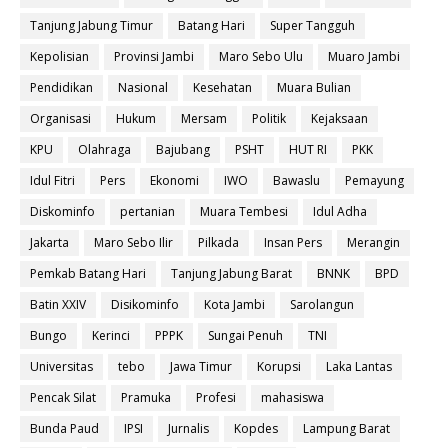
Tanjung Jabung Timur
Batang Hari
Super Tangguh
Kepolisian
Provinsi Jambi
Maro Sebo Ulu
Muaro Jambi
Pendidikan
Nasional
Kesehatan
Muara Bulian
Organisasi
Hukum
Mersam
Politik
Kejaksaan
KPU
Olahraga
Bajubang
PSHT
HUT RI
PKK
Idul Fitri
Pers
Ekonomi
IWO
Bawaslu
Pemayung
Diskominfo
pertanian
Muara Tembesi
Idul Adha
Jakarta
Maro Sebo Ilir
Pilkada
Insan Pers
Merangin
Pemkab Batang Hari
Tanjung Jabung Barat
BNNK
BPD
Batin XXIV
Disikominfo
Kota Jambi
Sarolangun
Bungo
Kerinci
PPPK
Sungai Penuh
TNI
Universitas
tebo
Jawa Timur
Korupsi
Laka Lantas
Pencak Silat
Pramuka
Profesi
mahasiswa
Bunda Paud
IPSI
Jurnalis
Kopdes
Lampung Barat